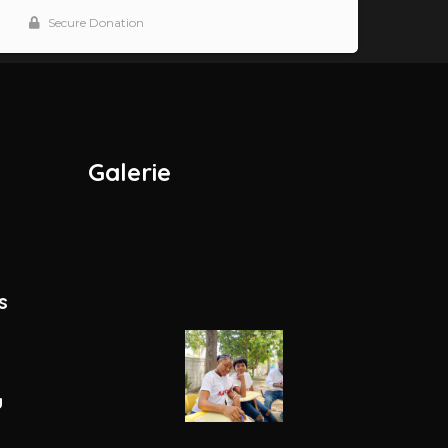
Galerie
s
u