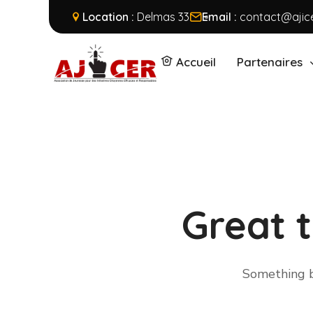
Location :
Delmas 33
Email :
contact@ajice
Accueil
Partenaires
Great t
Something bi