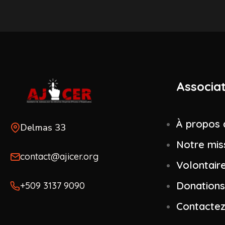
Associa
À propos 
Delmas 33
Notre mis
contact@ajicer.org
Volontair
Donations
+509 3137 9090
Contacte