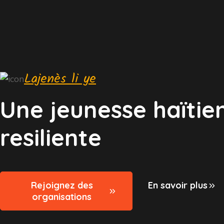
Lajenès li ye
Une jeunesse haïtie
resiliente
Rejoignez des
En savoir plus
organisations