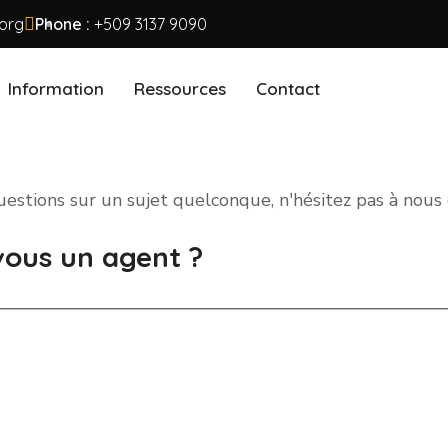
uestions sur un sujet quelconque, n'hésitez pas à nous 
.org
Phone :
+509 3137 9090
vous un agent ?
Information
Ressources
Contact
uestions sur un sujet quelconque, n'hésitez pas à nous 
vous un agent ?