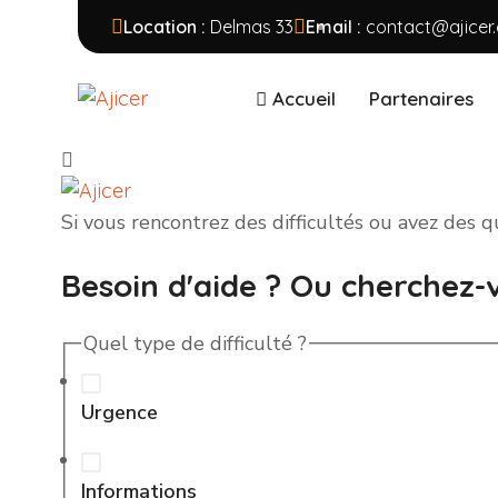
Si vous rencontrez des difficultés ou avez des q
Location :
Delmas 33
Email :
contact@ajicer
Besoin d'aide ? Ou cherchez-
Accueil
Partenaires
Quel type de difficulté ?
Urgence
Si vous rencontrez des difficultés ou avez des q
Informations
Besoin d'aide ? Ou cherchez-
Quel type de difficulté ?
Aide
message
Nom
*
Urgence
type
Quel
Informations