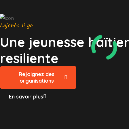
Lajenès li ye
Une jeunesse haïtie
resiliente
Rejoignez des
organisations
En savoir plus