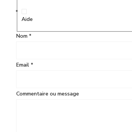
Email
*
Aide
Commentaire ou message
ou
Nom
*
message
Quel
Email
*
Commentaire ou message