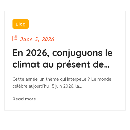
026
, conjuguons le
au présent de
mmunautés
thème qui interpelle ? Le monde
ui, 5 juin 2026, la…
Blog