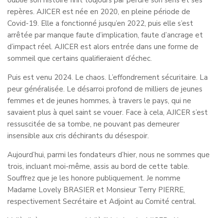
oublie son histoire finit toujours par perdre son sens et ses
repères. AJICER est née en 2020, en pleine période de
Covid-19. Elle a fonctionné jusqu’en 2022, puis elle s’est
arrêtée par manque faute d’implication, faute d’ancrage et
d’impact réel. AJICER est alors entrée dans une forme de
sommeil que certains qualifieraient d’échec.
Puis est venu 2024. Le chaos. L’effondrement sécuritaire. La
peur généralisée. Le désarroi profond de milliers de jeunes
femmes et de jeunes hommes, à travers le pays, qui ne
savaient plus à quel saint se vouer. Face à cela, AJICER s’est
ressuscitée de sa tombe, ne pouvant pas demeurer
insensible aux cris déchirants du désespoir.
Aujourd’hui, parmi les fondateurs d’hier, nous ne sommes que
trois, incluant moi-même, assis au bord de cette table.
Souffrez que je les honore publiquement. Je nomme
Madame Lovely BRASIER et Monsieur Terry PIERRE,
respectivement Secrétaire et Adjoint au Comité central.