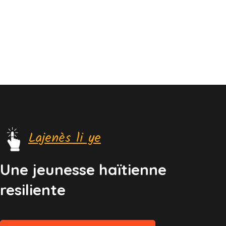
Lajenès li ye
Une jeunesse haïtienne
resiliente